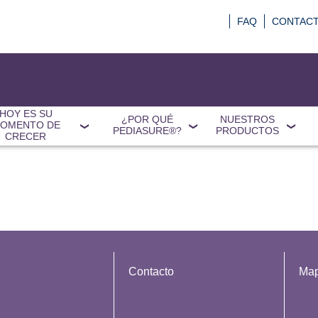
FAQ
CONTAC
HOY ES SU
¿POR QUÉ
NUESTROS
OMENTO DE
PEDIASURE®?
PRODUCTOS
CRECER
Contacto
Map