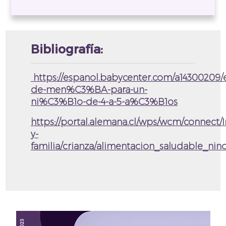
Bibliografía:
https://espanol.babycenter.com/a14300209
de-men%C3%BA-para-un-
ni%C3%B1o-de-4-a-5-a%C3%B1os
https://portal.alemana.cl/wps/wcm/connect
y-
familia/crianza/alimentacion_saludable_ni