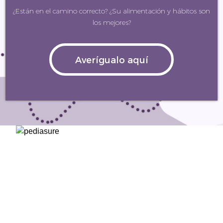
¿Están en el camino correcto? ¿Su alimentación y hábitos son
los mejores?
Averígualo aquí