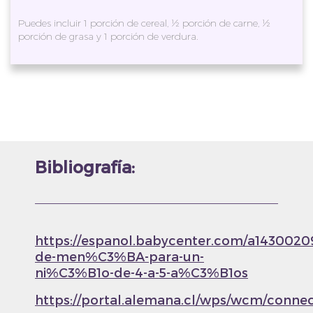
Puedes incluir 1 porción de cereal, ½ porción de carne, ½
porción de grasa y 1 porción de verdura.
Bibliografía:
https://espanol.babycenter.com/a1430020
de-men%C3%BA-para-un-
ni%C3%B1o-de-4-a-5-a%C3%B1os
https://portal.alemana.cl/wps/wcm/conne