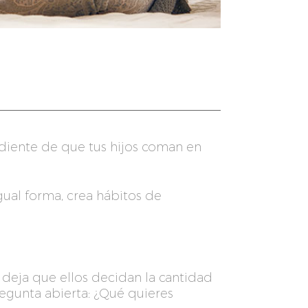
endiente de que tus hijos coman en
gual forma, crea hábitos de
 y deja que ellos decidan la cantidad
regunta abierta: ¿Qué quieres