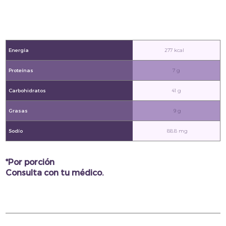
Energía
277 kcal
Proteínas
7 g
Carbohidratos
41 g
Grasas
9 g
Sodío
88.8 mg
*Por porción
Consulta con tu médico.