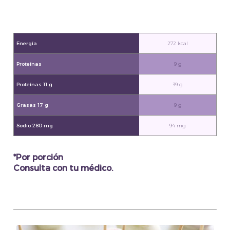
Energía
272 kcal
Proteínas
9 g
Proteínas 11 g
39 g
Grasas 17 g
9 g
Sodio 280 mg
94 mg
*Por porción
Consulta con tu médico.