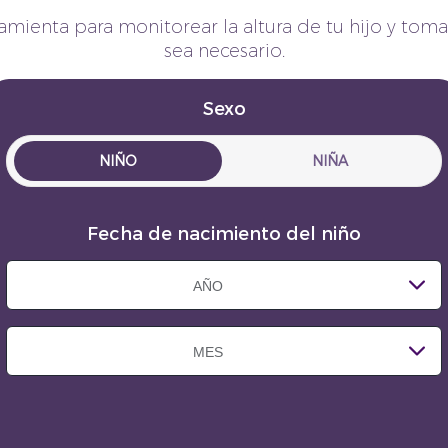
ramienta para monitorear la altura de tu hijo y tom
sea necesario.
Sexo
NIÑO
NIÑA
Fecha de nacimiento del niño
AÑO
MES