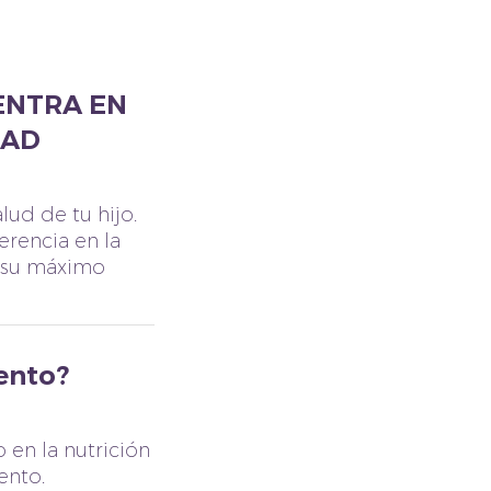
UENTRA EN
DAD
lud de tu hijo.
erencia en la
r su máximo
iento?
 en la nutrición
ento.