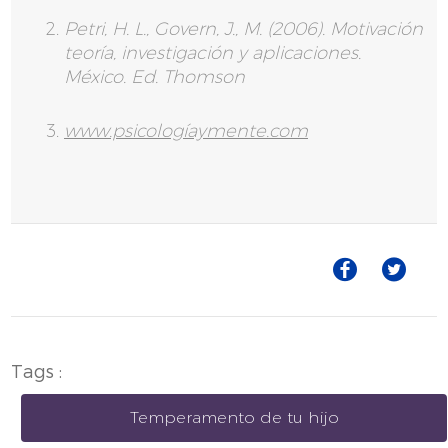
Petri, H. L., Govern, J., M. (2006). Motivación
teoría, investigación y aplicaciones.
México. Ed. Thomson
www.psicologíaymente.com
Tags :
Temperamento de tu hijo