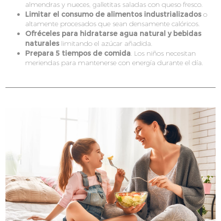
almendras y nueces, galletitas saladas con queso fresco.
Limitar el consumo de alimentos industrializados
o
altamente procesados que sean densamente calóricos.
Ofréceles para hidratarse agua natural y bebidas
naturales
limitando el azúcar añadida.
Prepara 5 tiempos de comida
. Los niños necesitan
meriendas para mantenerse con energía durante el día.