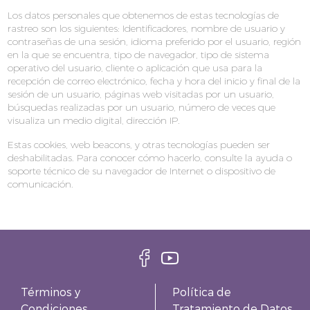
Los datos personales que obtenemos de estas tecnologías de
rastreo son los siguientes: Identificadores, nombre de usuario y
contraseñas de una sesión, idioma preferido por el usuario, región
en la que se encuentra, tipo de navegador, tipo de sistema
operativo del usuario, cliente o aplicación que usa para la
recepción de correo electrónico, fecha y hora del inicio y final de la
sesión de un usuario, páginas web visitadas por un usuario,
búsquedas realizadas por un usuario, número de veces que
visualiza un medio digital, dirección IP.
Estas cookies, web beacons, y otras tecnologías pueden ser
deshabilitadas. Para conocer cómo hacerlo, consulte la ayuda o
soporte técnico de su navegador de Internet o dispositivo de
comunicación.
Términos y
Política de
Condiciones
Tratamiento de Datos