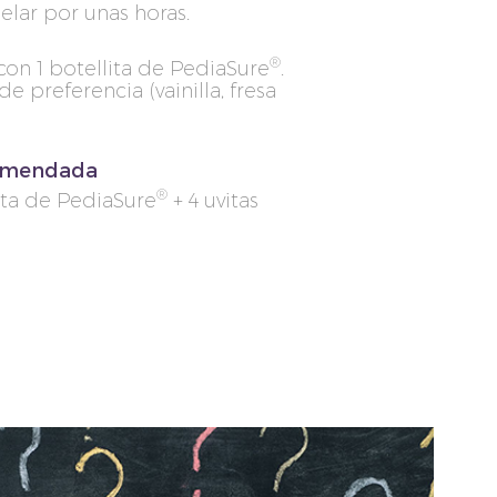
elar por unas horas.
®
on 1 botellita de PediaSure
.
de preferencia (vainilla, fresa
omendada
®
a de PediaSure
+ 4 uvitas