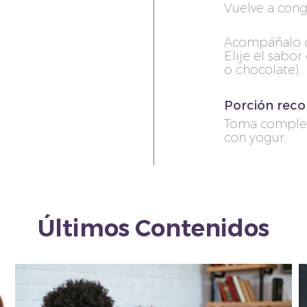
Vuelve a cong
Acompáñalo c
Elije el sabor 
o chocolate).
Porción rec
Toma complet
con yogur.
ENTA SU
N CON
RE®
Últimos Contenidos
ar?