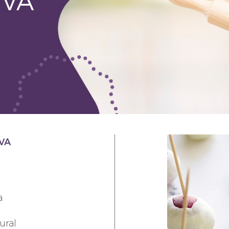
UVA
VA
a
ural