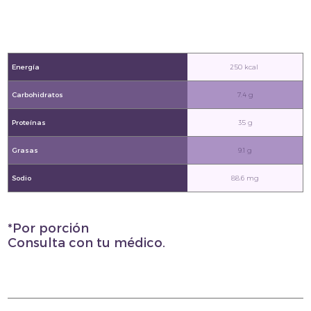
Energía
250 kcal
Carbohidratos
7.4 g
Proteínas
35 g
Grasas
9.1 g
Sodio
88.6 mg
*Por porción
Consulta con tu médico.