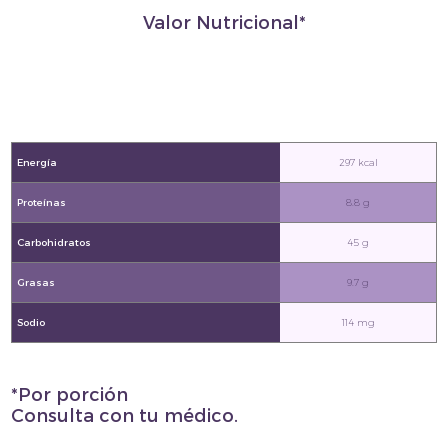
Valor Nutricional*
Energía
297 kcal
Proteínas
8.8 g
Carbohidratos
45 g
Grasas
9.7 g
Sodio
114 mg
*Por porción
Consulta con tu médico.